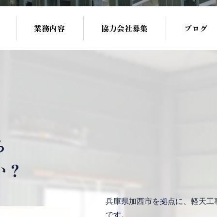
業務内容
協力会社募集
ブログ
ら
か？
兵庫県加西市を拠点に、軽天工
です。