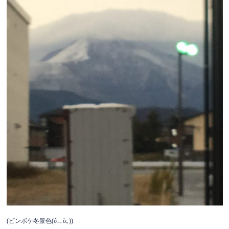
(ピンボケ冬景色(ó﹏ò｡))