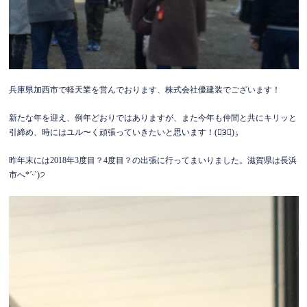
兵庫県加西市で軽天業を営んでおります、株式会社優建装でございます！
新たな年を迎え、例年どおりではありますが、また今年も仲間と共にキリッと
引締め、時にはユル〜く頑張っていきたいと思います！(ఠ̤౩ఠ̤)ٶ
昨年末には2018年3度目？4度目？の出張に行ってまいりました。滋賀県は長浜
市へ*ˊᵕˋ)੭